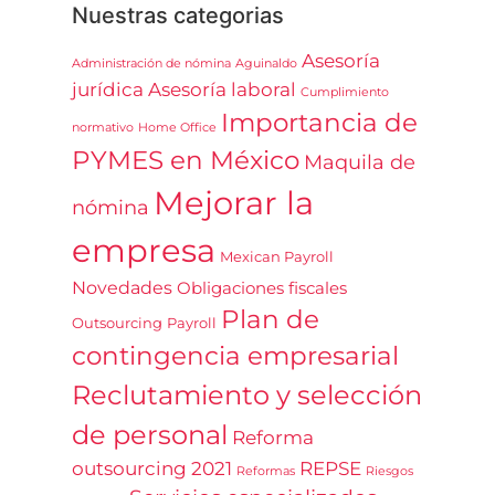
Nuestras categorias
Asesoría
Administración de nómina
Aguinaldo
jurídica
Asesoría laboral
Cumplimiento
Importancia de
normativo
Home Office
PYMES en México
Maquila de
Mejorar la
nómina
empresa
Mexican Payroll
Novedades
Obligaciones fiscales
Plan de
Outsourcing
Payroll
contingencia empresarial
Reclutamiento y selección
de personal
Reforma
outsourcing 2021
REPSE
Reformas
Riesgos