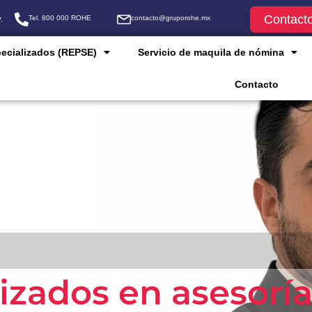
Contact
Tel. 800 000 ROHE
contacto@gruporohe.mx
.
pecializados (REPSE)
Servicio de maquila de nómina
Contacto
lizados en asesorí