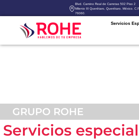
Blvd. Camino Real de Carretas 502 Piso 2
Milenio III Querétaro, Querétaro. México. C.P
76060.
Servicios Es
GRUPO ROHE
Servicios especia